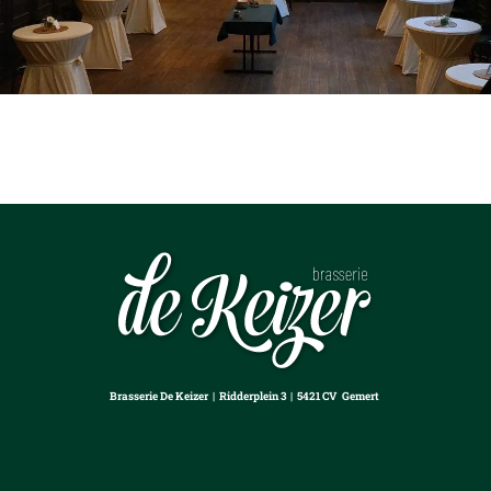
Brasserie De Keizer | Ridderplein 3 |
5421 CV Gemert